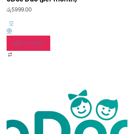
රු
5999.00
ADD TO CART