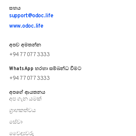
සහය
support@odoc.life
www.odoc.life
අපව අමතන්න
+94 77 077 3333
WhatsApp හරහා සම්බන්ධ වීමට
+94 77 077 3333
අපගේ ආයතනය
අප ගැන යමක්
ග්‍රාහකත්වය
සේවා
වෛද්‍යවරු