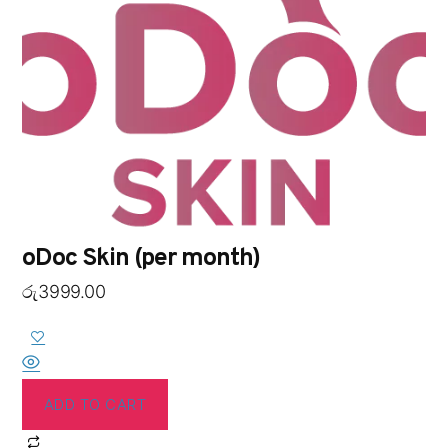
oDoc Skin (per month)
රු
3999.00
ADD TO CART