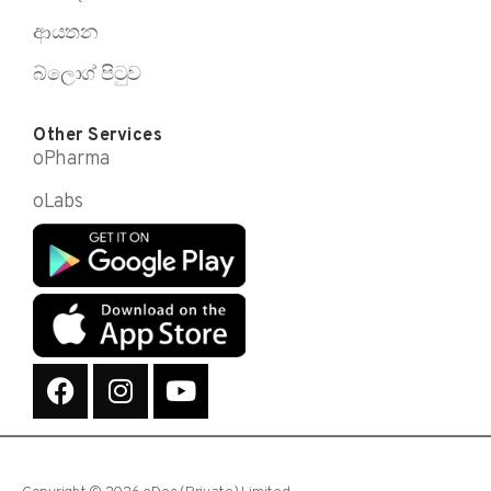
ආයතන
බ්ලොග් පිටුව
Other Services
oPharma
oLabs