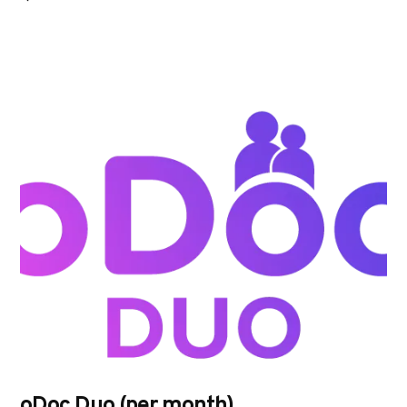
oDoc Duo (per month)