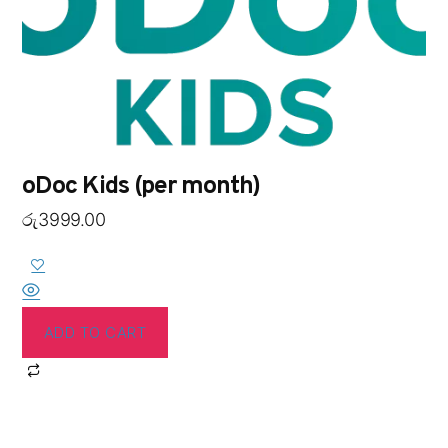
oDoc Kids (per month)
රු
3999.00
ADD TO CART