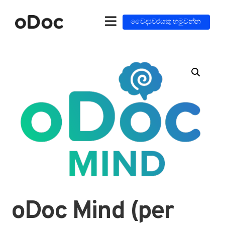
වෛද්‍යවරයකු හමුවන්න
oDoc Mind (per