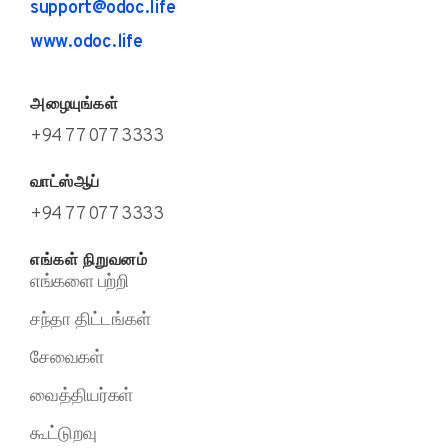
support@odoc.life
www.odoc.life
அழையுங்கள்
+94 77 077 3333
வாட்ஸ்ஆப்
+94 77 077 3333
எங்கள் நிறுவனம்
எங்களை பற்றி
சந்தா திட்டங்கள்
சேவைகள்
வைத்தியர்கள்
கூட்டுறவு