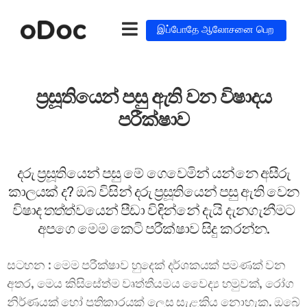
இப்போதே ஆலோசனை பெற
ප්‍රසූතියෙන් පසු ඇති වන විෂාදය
පරීක්ෂාව
දරු ප්‍රසූතියෙන් පසු මේ ගෙවෙමින් යන්නෙ අසීරු
කාලයක් ද? ඔබ විසින් දරු ප්‍රසූතියෙන් පසු ඇති වෙන
විෂාද තත්ත්වයෙන් පීඩා විඳින්නේ දැයි දැනගැනීමට
අපගෙ මෙම කෙටි පරීක්ෂාව සිදු කරන්න.
සටහන : මෙම පරීක්ෂාව හුදෙක් දර්ශකයක් පමණක් වන
අතර, මෙය කිසිසේත්ම වෘත්තීයමය වෛද්‍ය හමුවක්, රෝග
නිර්ණයක් හෝ ප්‍රතිකාරයක් ලෙස සැළකිය නොහැක. ඔබේ