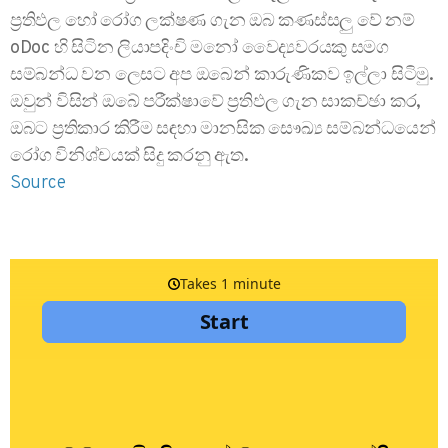
ප්‍රතිඵල හෝ රෝග ලක්ෂණ ගැන ඔබ කණස්සලු වේ නම්
oDoc හි සිටින ලියාපදිංචි මනෝ වෛද්‍යවරයකු සමග
සම්බන්ධ වන ලෙසට අප ඔබෙන් කාරුණිකව ඉල්ලා සිටිමු.
ඔවුන් විසින් ඔබේ පරීක්ෂාවේ ප්‍රතිඵල ගැන සාකච්ඡා කර,
ඔබට ප්‍රතිකාර කිරීම සඳහා මානසික සෞඛ්‍ය සම්බන්ධයෙන්
රෝග විනිශ්චයක් සිදු කරනු ඇත.
Source