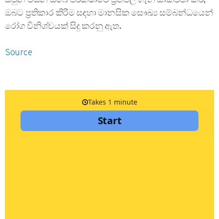
ඔවුන් විසින් ඔබේ පරීක්ෂාවේ ප්‍රතිඵල ගැන සාකච්ඡා කර,
ඔබට ප්‍රතිකාර කිරීම සඳහා මානසික සෞඛ්‍ය සම්බන්ධයෙන්
රෝග විනිශ්චයක් සිදු කරනු ඇත.
Source