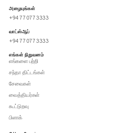
அழையுங்கள்
+94 77 077 3333
வாட்ஸ்ஆப்
+94 77 077 3333
எங்கள் நிறுவனம்
எங்களை பற்றி
சந்தா திட்டங்கள்
சேவைகள்
வைத்தியர்கள்
கூட்டுறவு
பிளாக்