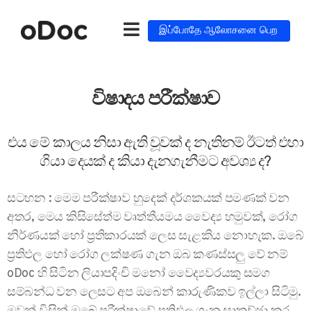
இப்போதே ஆலோசனை பெற
විෂාදය පරීක්ෂාව
එය මේ කාලය නිසා ඇති වූවක් ද නැතිනම් ඊටත් එහා
ගියා දෙයක් ද කියා දැනගැනීමට අවශ්‍ය ද?
සටහන : මෙම පරීක්ෂාව හුදෙක් දර්ශකයක් පමණක් වන
අතර, මෙය කිසිසේත්ම වෘත්තීයමය වෛද්‍ය හමුවක්, රෝග
නිර්ණයක් හෝ ප්‍රතිකාරයක් ලෙස සැළකිය නොහැක. ඔබේ
ප්‍රතිඵල හෝ රෝග ලක්ෂණ ගැන ඔබ කණස්සලු වේ නම්
oDoc හි සිටින ලියාපදිංචි මනෝ වෛද්‍යවරයකු සමග
සම්බන්ධ වන ලෙසට අප ඔබෙන් කාරුණිකව ඉල්ලා සිටිමු.